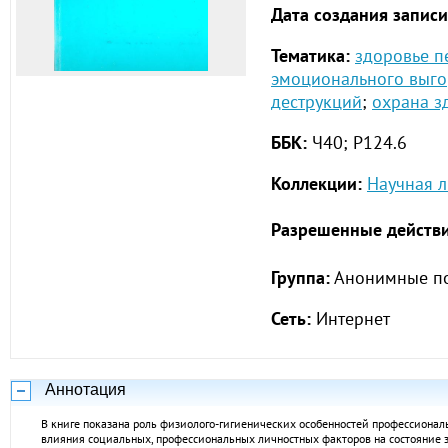
Дата создания записи
Тематика:
здоровье п
эмоционального выг
деструкций
;
охрана з
ББК:
Ч40;
Р124.6
Коллекции:
Научная л
Разрешенные действи
Группа:
Анонимные по
Сеть:
Интернет
Аннотация
В книге показана роль физиолого-гигиенических особенностей профессионал
влияния социальных, профессиональных личностных факторов на состояние з