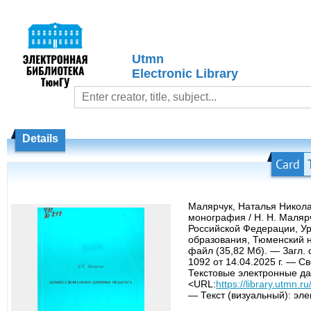
Utmn
Electronic Library
Details
Card
Малярчук, Наталья Никола
монография / Н. Н. Маляр
Российской Федерации, У
образования, Тюменский н
файл (35,82 Мб). — Загл.
1092 от 14.04.2025 г. — С
Текстовые электронные да
<URL:
https://library.utmn
— Текст (визуальный): эл