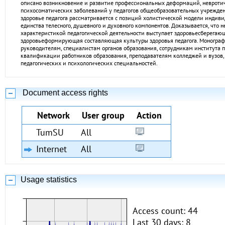
описано возникновение и развитие профессиональных деформаций, невротич
психосоматических заболеваний у педагогов общеобразовательных учрежде
здоровье педагога рассматривается с позиций холистической модели индивид
единства телесного, душевного и духовного компонентов. Доказывается, что 
характеристикой педагогической деятельности выступает здоровьесберегаю
здоровьеформирующая составляющая культуры здоровья педагога. Монограф
руководителям, специалистам органов образования, сотрудникам института 
квалификации работников образования, преподавателям колледжей и вузов,
педагогических и психологических специальностей.
Document access rights
Network
User group
Action
TumSU
All
Internet
All
Usage statistics
Access count: 44
Last 30 days: 8