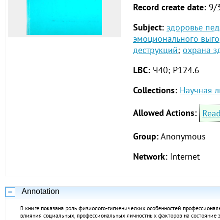
Record create date:
9/
Subject:
здоровье пед
эмоционального выг
деструкций
;
охрана з
LBC:
Ч40;
Р124.6
Collections:
Научная л
Allowed Actions:
Rea
Group:
Anonymous
Network:
Internet
Annotation
В книге показана роль физиолого-гигиенических особенностей профессионал
влияния социальных, профессиональных личностных факторов на состояние з