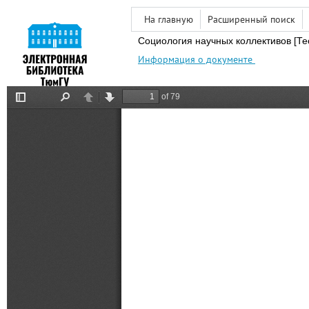
На главную
Расширенный поиск
Социология научных коллективов [Те
Информация о документе