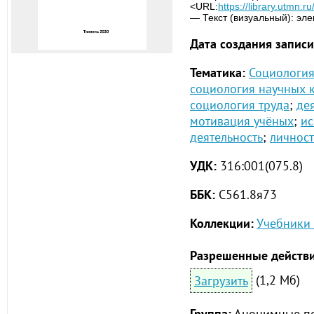
<URL:
https://library.utmn.
— Текст (визуальный): эл
Дата создания записи
Тематика:
Социология
социология научных 
социология труда
;
де
мотивация учёных
;
ис
деятельность
;
личност
УДК:
316:001(075.8)
ББК:
С561.8я73
Коллекции:
Учебники 
Разрешенные действи
(1,2 Мб)
Загрузить
Группа:
Анонимные по