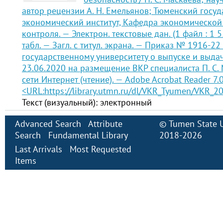
автор рецензии А. Н. Емельянов; Тюменский госу
экономический институт, Кафедра экономической 
контроля. — Электрон. текстовые дан. (1 файл : 1 55
табл. — Загл. с титул. экрана. — Приказ № 1916-22
государственному университету о выпуске и выда
23.06.2020 на размещение ВКР специалиста П. С.
сети Интернет (чтение). — Adobe Acrobat Reader 7.0
<URL:
https://library.utmn.ru/dl/VKR_Tyumen/VKR_
Текст (визуальный): электронный
Advanced Search
Attribute
©
Tumen State U
Search
Fundamental Library
2018-2026
Last Arrivals
Most Requested
Items