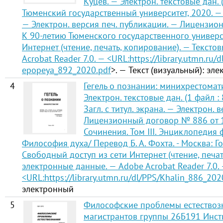
Куцев. — Электрон. текстовые дан. 
Тюменский государственный университет, 2020. — 83 
— Электрон. версия печ. публикации. — Лицензио
К 90-летию Тюменского государственного универс
Интернет (чтение, печать, копирование). — Текст
Acrobat Reader 7.0. — <URL:
https://library.utmn.ru/
epopeya_892_2020.pdf
>. — Текст (визуальный): эл
4
Гегель о познании: минихрестомати
Электрон. текстовые дан. (1 файл : 
Загл. с титул. экрана. — Электрон. 
Лицензионный договор № 886 от 14
Сочинения. Том III. Энциклопедия 
Философия духа/ Перевод Б. А. Фохта. - Москва: Гос.
Свободный доступ из сети Интернет (чтение, печат
электронные данные. — Adobe Acrobat Reader 7.0.
<URL:
https://library.utmn.ru/dl/PPS/Khalin_886_202
электронный
5
Философские проблемы естествозна
магистрантов группы 26Б191 Инст