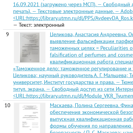
16.09.2021 (загружено через МСП). — Свободный д
печать). — Текстовые электронные данные. — Adobe
<URL:
https://library.utmn.ru/dl/PPS/AvdeevDA_Ros.
— Текст: электронный
9
Целикова, Анастасия Андреевна. 
выявление фальсификации парфюм
таможенных целях = Peculiarities of
falsification of perfumes and cosm
квалификационная работа специал
«Таможенное дело: таможенное регулирование и т
Целикова; научный руководитель А. Г. Мальцева;
университет, Институт государства и права. — Тюмен
титул. экрана. — Свободный доступ из сети Интерне
<URL:
https://library.utmn.ru/dl/Module_VKR_Tyume
10
Маскаева, Полина Сергеевна. Фина
обеспечения экономической безоп
выпускная квалификационная рабо
формы обучения по направлению 
безопасность / П. С. Маскаева; на