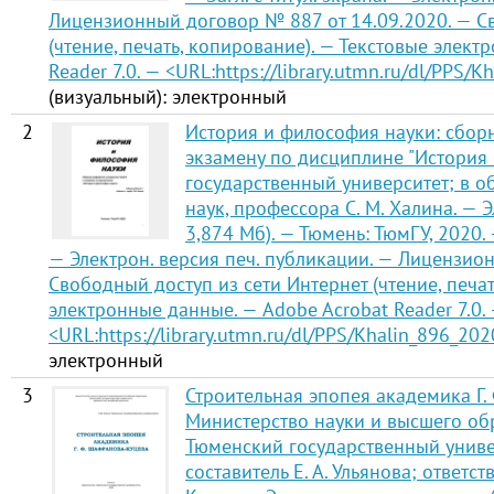
Лицензионный договор № 887 от 14.09.2020. — С
(чтение, печать, копирование). — Текстовые элек
Reader 7.0. — <URL:
https://library.utmn.ru/dl/PPS/
(визуальный): электронный
2
История и философия науки: сбор
экзамену по дисциплине "История
государственный университет; в 
наук, профессора С. М. Халина. — Э
3,874 Мб). — Тюмень: ТюмГУ, 2020. —
— Электрон. версия печ. публикации. — Лицензио
Свободный доступ из сети Интернет (чтение, печат
электронные данные. — Adobe Acrobat Reader 7.0.
<URL:
https://library.utmn.ru/dl/PPS/Khalin_896_202
электронный
3
Строительная эпопея академика Г.
Министерство науки и высшего об
Тюменский государственный униве
составитель Е. А. Ульянова; ответс