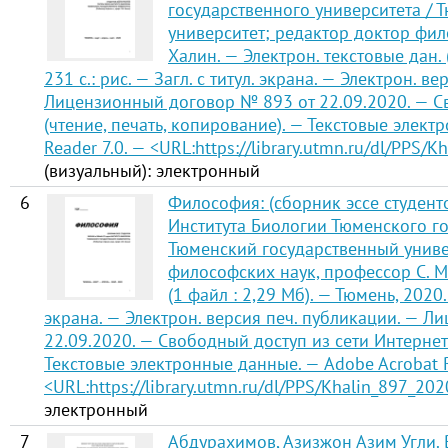
государственного университета /
университет; редактор доктор фил
Халин. — Электрон. текстовые дан. 
231 с.: рис. — Загл. с титул. экрана. — Электрон. в
Лицензионный договор № 893 от 22.09.2020. — С
(чтение, печать, копирование). — Текстовые элек
Reader 7.0. — <URL:
https://library.utmn.ru/dl/PPS/
(визуальный): электронный
6
Философия: (сборник эссе студен
Института Биологии Тюменского го
Тюменский государственный униве
философских наук, профессор С. М.
(1 файл : 2,29 Мб). — Тюмень, 2020. 
экрана. — Электрон. версия печ. публикации. — 
22.09.2020. — Свободный доступ из сети Интернет 
Текстовые электронные данные. — Adobe Acrobat R
<URL:
https://library.utmn.ru/dl/PPS/Khalin_897_202
электронный
7
Абдурахимов, Азизжон Азим Угли. 