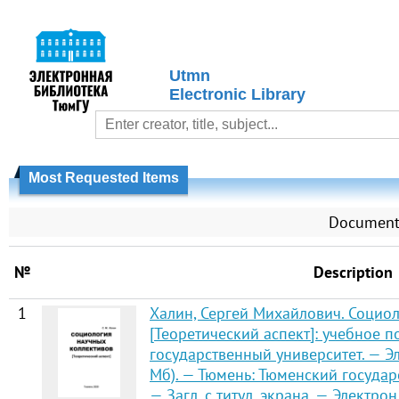
Utmn
Electronic Library
Most Requested Items
Document
№
Description
1
Халин, Сергей Михайлович. Социо
[Теоретический аспект]: учебное п
государственный университет. — Эле
Мб). — Тюмень: Тюменский государс
— Загл. с титул. экрана. — Электро