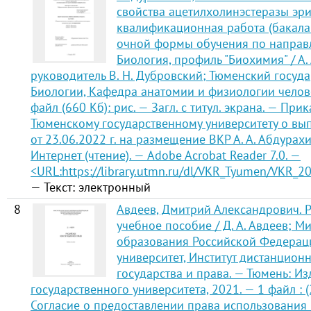
свойства ацетилхолинэстеразы эр
квалификационная работа (бакалав
очной формы обучения по направ
Биология, профиль "Биохимия" / А.
руководитель В. Н. Дубровский; Тюменский госуда
Биологии, Кафедра анатомии и физиологии челове
файл (660 Кб): рис. — Загл. с титул. экрана. — При
Тюменскому государственному университету о вып
от 23.06.2022 г. на размещение ВКР А. А. Абдура
Интернет (чтение). — Adobe Acrobat Reader 7.0. —
<URL:
https://library.utmn.ru/dl/VKR_Tyumen/VKR_
— Текст: электронный
8
Авдеев, Дмитрий Александрович. 
учебное пособие / Д. А. Авдеев; М
образования Российской Федерац
университет, Институт дистанцион
государства и права. — Тюмень: И
государственного университета, 2021. — 1 файл : (2
Согласие о предоставлении права использования 