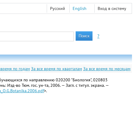
Русский
English
Вход в систему
?
 время по годам
За все время по кварталам
За все время по месяцам
 обучающихся по направлению 020200 "Биология", 020803
Изд-во Тюм. гос. ун-та, 2006. — Загл. с титул. экрана. —
va_O.G.Botanika.2006.pdf
>.