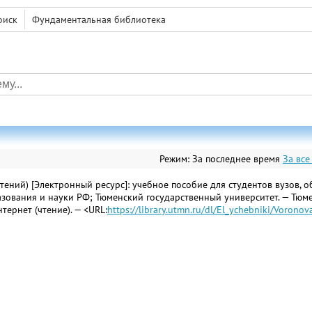
оиск
Фундаментальная библиотека
Режим:
За последнее время
За все
тений) [Электронный ресурс]: учебное пособие для студентов вузов,
зования и науки РФ; Тюменский государственный университет. — Тюмень: 
тернет (чтение). — <URL:
https://library.utmn.ru/dl/El_ychebniki/Vorono